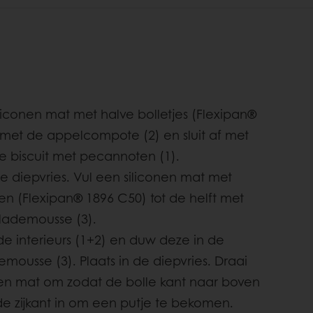
liconen mat met halve bolletjes (Flexipan®
 met de appelcompote (2) en sluit af met
je biscuit met pecannoten (1).
de diepvries. Vul een siliconen mat met
en (Flexipan® 1896 C50) tot de helft met
lademousse (3).
e interieurs (1+2) en duw deze in de
mousse (3). Plaats in de diepvries. Draai
nen mat om zodat de bolle kant naar boven
de zijkant in om een putje te bekomen.