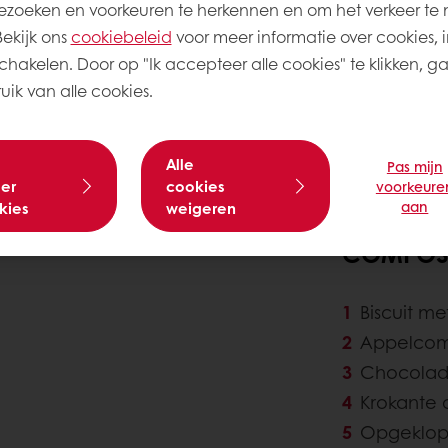
zoeken en voorkeuren te herkennen en om het verkeer te 
kijk ons ​​
cookiebeleid
voor meer informatie over cookies, i
schakelen. Door op "Ik accepteer alle cookies" te klikken, g
ik van alle cookies.
Alle
Pas mijn
er
cookies
voorkeure
aan
kies
weigeren
COMPOSI
Biscuit m
Appelco
Chocola
Krokante
Opgeklop