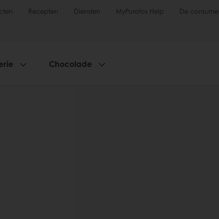
cten
Recepten
Diensten
MyPuratos Help
De consume
erie
Chocolade