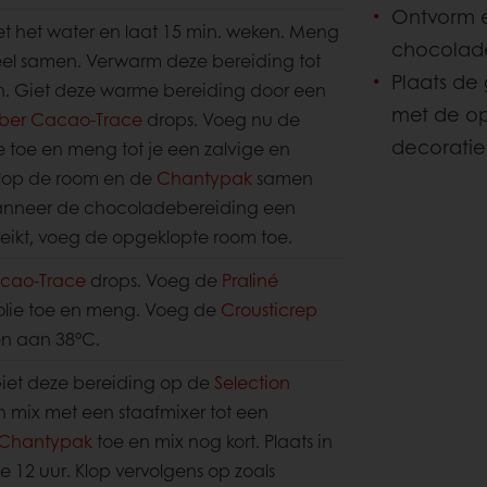
Ontvorm e
 het water en laat 15 min. weken. Meng
chocolade
eel samen. Verwarm deze bereiding tot
Plaats de
n. Giet deze warme bereiding door een
met de o
mber Cacao-Trace
drops. Voeg nu de
decoratie
 toe en meng tot je een zalvige en
lop de room en de
Chantypak
samen
Wanneer de chocoladebereiding een
eikt, voeg de opgeklopte room toe.
acao-Trace
drops. Voeg de
Praliné
lie toe en meng. Voeg de
Crousticrep
n aan 38°C.
iet deze bereiding op de
Selection
 mix met een staafmixer tot een
Chantypak
toe en mix nog kort. Plaats in
 12 uur. Klop vervolgens op zoals