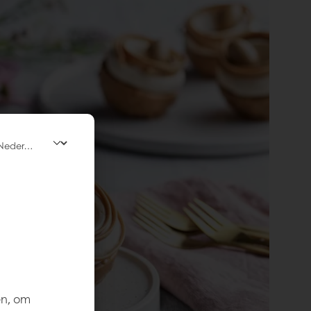
en, om