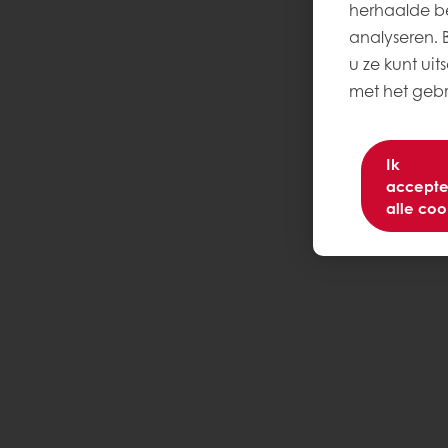
herhaalde be
analyseren. Be
u ze kunt uit
met het gebru
Ik
accepte
alle coo