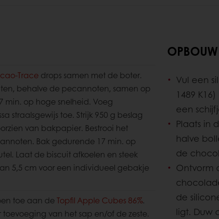
OPBOUW
acao-Trace
drops samen met de boter.
Vul een si
ënten, behalve de pecannoten, samen op
1489 K16)
 min. op hoge snelheid. Voeg
een schijf
straalsgewijs toe. Strijk 950 g beslag
Plaats in 
orzien van bakpapier. Bestrooi het
halve boll
annoten. Bak gedurende 17 min. op
de choco
el. Laat de biscuit afkoelen en steek
Ontvorm d
 van 5,5 cm voor een individueel gebakje
chocolade
de silico
troen toe aan de
Topfil Apple Cubes 86%
.
ligt. Duw 
 toevoeging van het sap en/of de zeste.