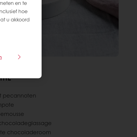
meten en te
nclusief hoe
aat u akkoord
n
TIE
et pecannoten
mpote
demousse
 chocoladeglassage
te chocoladeroom