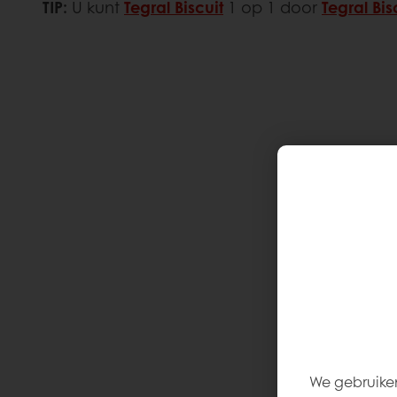
TIP:
U kunt
Tegral Biscuit
1 op 1 door
Tegral Bi
We gebruiken