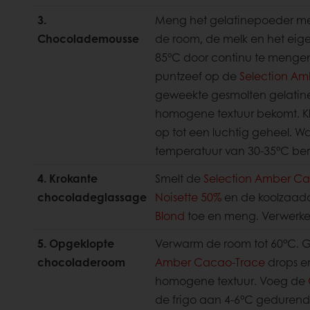
3.
Meng het gelatinepoeder met
Chocolademousse
de room, de melk en het eig
85°C door continu te menge
puntzeef op de
Selection A
geweekte gesmolten gelatine
homogene textuur bekomt. K
op tot een luchtig geheel. 
temperatuur van 30-35°C ber
4. Krokante
Smelt de
Selection Amber C
chocoladeglassage
Noisette 50%
en de koolzaado
Blond
toe en meng. Verwerke
5. Opgeklopte
Verwarm de room tot 60°C. G
chocoladeroom
Amber Cacao-Trace
drops en
homogene textuur. Voeg de
de frigo aan 4-6°C gedurende