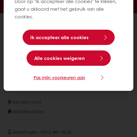
Door op "Ik accepteer alle cookies" te klikken,
Inspirerende recepten
Nieuws en trends
gaat u akkoord met het gebruik van alle
cookies.
Alle producten
Recepten
Ik accepteer alle cookies
Diensten
De consument
Alle cookies weigeren
Over Puratos
Nieuws
Pas mijn voorkeuren aan
Contact
Kies een land
Bedrijfswebsite
Bestellingen: +32 2 481 42 42