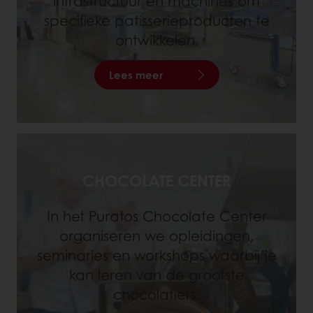
infrastructuur en machines om
specifieke patisserieproducten te
ontwikkelen.
Lees meer
CHOCOLATE CENTER
In het Puratos Chocolate Center
organiseren we opleidingen,
seminaries en workshops waarbij je
kan leren van de grootste
chocolatiers.