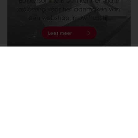
Bakkersonline is een kant-en-klare
oplossing voor het aanmaken van
een webshop in uw huisstijl.
Lees meer
24/7 Online ordering
Online betalingen mogelijk
Gratis levering
Exclusieve promoties
Inspirerende recepten
Nieuws en trends
Alle producten
Recepten