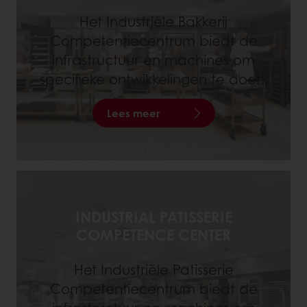
Het Industriële Bakkerij
Competentiecentrum biedt de
infrastructuur en machines om
specifieke ontwikkelingen te doen.
Lees meer
INDUSTRIAL PATISSERIE
COMPETENCE CENTER
Het Industriële Patisserie
Competentiecentrum biedt de