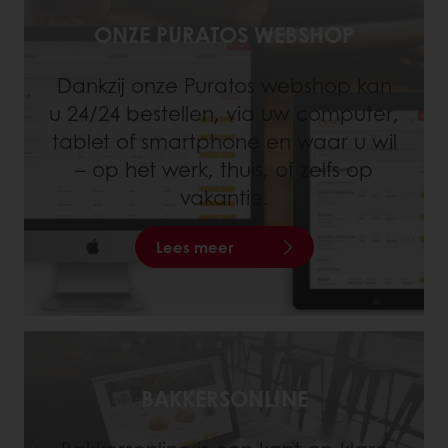
ONZE PURATOS WEBSHOP
Dankzij onze Puratos webshop kan
u 24/24 bestellen, via uw computer,
tablet of smartphone en waar u wil
– op het werk, thuis, of zelfs op
vakantie.
Lees meer
BAKKERSONLINE