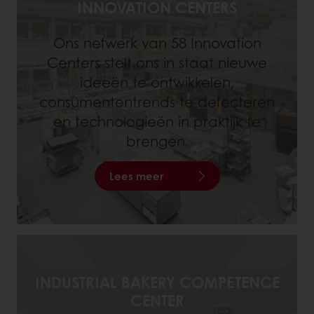
INNOVATION CENTERS
Ons netwerk van 58 Innovation
Centers stelt ons in staat nieuwe
ideeën te ontwikkelen,
consumententrends te detecteren
en technologieën in praktijk te
brengen.
Lees meer
INDUSTRIAL BAKERY COMPETENCE
CENTER