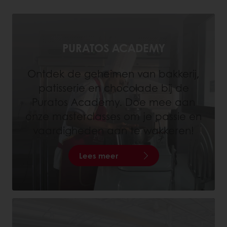
PURATOS ACADEMY
Ontdek de geheimen van bakkerij,
patisserie en chocolade bij de
Puratos Academy. Doe mee aan
onze masterclasses om je passie en
vaardigheden aan te wakkeren!
Lees meer