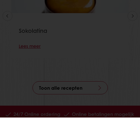
Sokolatina
Lees meer
Toon alle recepten
24/7 Online ordering
Online betalingen mogelijk
Gratis levering
Exclusieve promoties
Inspirerende recepten
Nieuws en trends