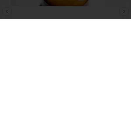
Sokolatina
Lisez-en plus
Voir toutes les recettes
Commande en ligne
Paiement en ligne
Livraison gratuite
Recettes inspirantes
Actualités et tendances