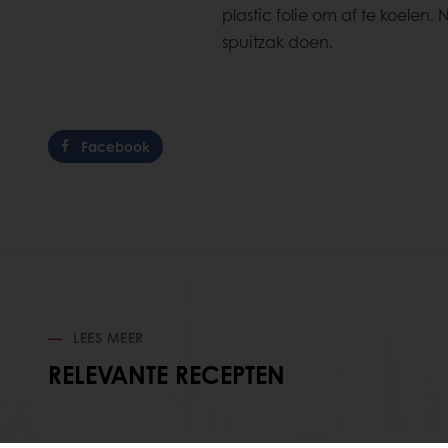
plastic folie om af te koelen.
spuitzak doen.
Facebook
LEES MEER
RELEVANTE RECEPTEN