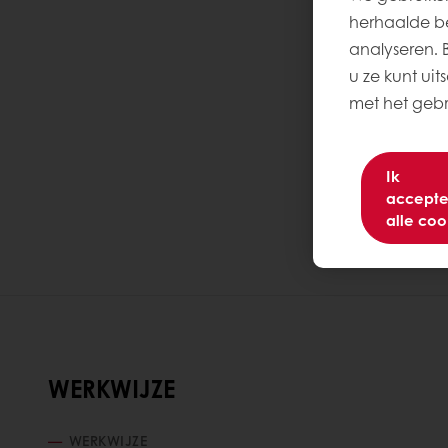
herhaalde be
analyseren. Be
u ze kunt uit
met het gebru
Ik
accepte
alle coo
WERKWIJZE
WERKWIJZE