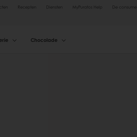
cten
Recepten
Diensten
MyPuratos Help
De consume
erie
Chocolade