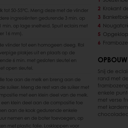
Krokant 
k tot 50-55°C. Meng deze met de vlinder
Banketbak
ere ingresiënten gedurende 3 min. op
Nougatc
 min. op lage snelheid. Spuit eclairs met
er 16 mm).
Opgeklop
Framboze
de vlinder tot een homogeen deeg. Rol
werpige plakjes uit en plaats op de
OPBOUW
ende 6 min. met gesloten sleutel en
t open sleutel.
Snij de ecla
rand met de
lle toe aan de melk en breng aan de
frambozenge
de suiker. Meng de rest van de suiker met
enkele punt
positie met een klein deel van de melk.
met verse f
een klein deel aan de compositie toe
met kardemo
men aan de kook gedurende enkele
chocoladed
uur nemen en de boter toevoegen, op
en met plastic folie. Loskloppen voor