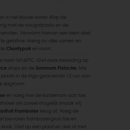
n in het koude water. Klop de
eng met de nougatpasta en de
henoten. Verwarm hiervan een klein deel
e gelatine. Meng nu alles samen en
pte
Chantypak
en room.
e room tot 60°C. Giet deze bereiding op
ace
drops en de
Summum Pistache
. Mix
plaats in de frigo gedurende 12 uur aan
ls slagroom.
ise
en voeg hier de kardemom aan toe.
fmixer om zoveel mogelijk smaak vrij
tarfruit Framboise
terug af. Voeg de
et bevroren frambozengruis toe en
e kook. Giet op een plaat en dek af met