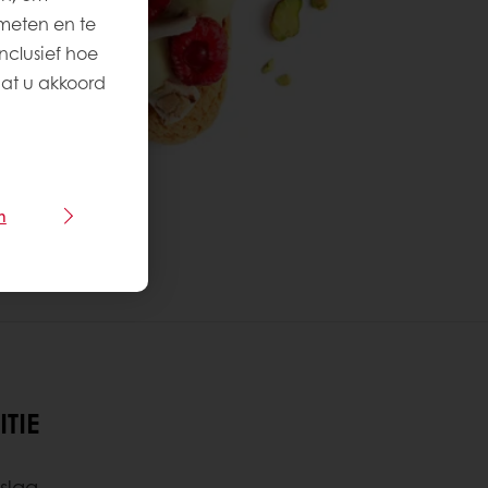
meten en te
nclusief hoe
aat u akkoord
n
TIE
slag