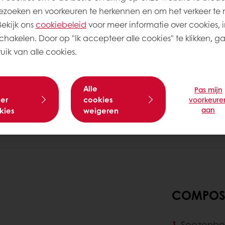
zoeken en voorkeuren te herkennen en om het verkeer te 
kijk ons ​​
cookiebeleid
voor meer informatie over cookies, i
schakelen. Door op "Ik accepteer alle cookies" te klikken, g
ik van alle cookies.
Alle
Pas mijn
er
cookies
voorkeure
aan
kies
weigeren
COMPOSI
Soezenbe