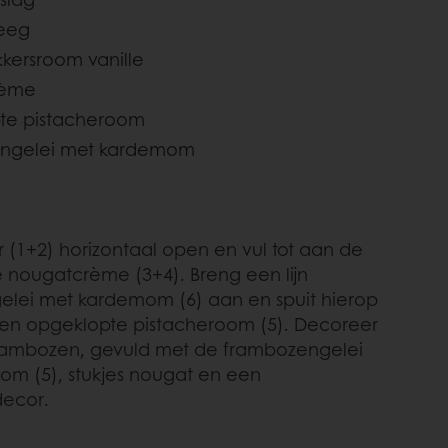
deeg
kersroom vanille
rème
te pistacheroom
ngelei met kardemom
ir (1+2) horizontaal open en vul tot aan de
 nougatcrème (3+4). Breng een lijn
lei met kardemom (6) aan en spuit hierop
en opgeklopte pistacheroom (5). Decoreer
rambozen, gevuld met de frambozengelei
m (5), stukjes nougat en een
ecor.