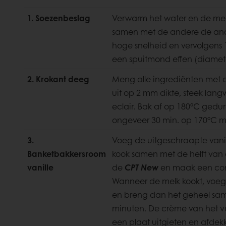
1. Soezenbeslag
Verwarm het water en de mel
samen met de andere de and
hoge snelheid en vervolgens 1
een spuitmond effen (diamet
2. Krokant deeg
Meng alle ingrediënten met 
uit op 2 mm dikte, steek lang
eclair. Bak af op 180°C gedur
ongeveer 30 min. op 170°C me
3.
Voeg de uitgeschraapte vani
Banketbakkersroom
kook samen met de helft van 
vanille
de
CPT New
en maak een com
Wanneer de melk kookt, voeg 
en breng dan het geheel sa
minuten. De crème van het v
een plaat uitgieten en afdekk