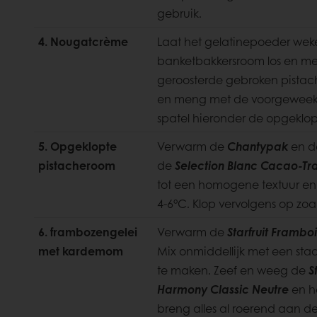
gebruik.
4. Nougatcrème
Laat het gelatinepoeder weke
banketbakkersroom los en m
geroosterde gebroken pistac
en meng met de voorgeweekt
spatel hieronder de opgeklo
5. Opgeklopte
Verwarm de
Chantypak
en d
pistacheroom
de
Selection Blanc Cacao-Tr
tot een homogene textuur en 
4-6°C. Klop vervolgens op zoa
6. frambozengelei
Verwarm de
Starfruit Frambo
met kardemom
Mix onmiddellijk met een staa
te maken. Zeef en weeg de
S
Harmony Classic Neutre
en h
breng alles al roerend aan d