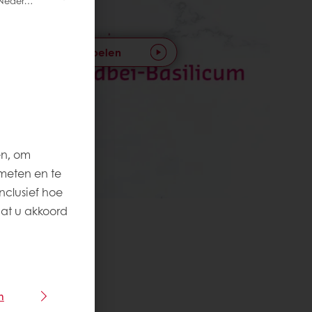
Video afspelen
en, om
meten en te
nclusief hoe
aat u akkoord
n