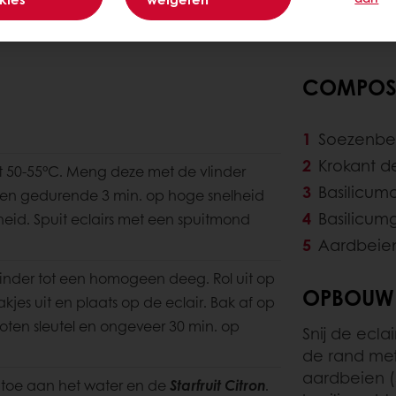
COMPOSI
Soezenbe
Krokant 
t 50-55°C. Meng deze met de vlinder
Basilicu
en gedurende 3 min. op hoge snelheid
Basilicum
heid. Spuit eclairs met een spuitmond
Aardbeie
inder tot een homogeen deeg. Rol uit op
OPBOUW
kjes uit en plaats op de eclair. Bak af op
ten sleutel en ongeveer 30 min. op
Snij de ecla
de rand met
aardbeien (5
 toe aan het water en de
Starfruit Citron
.