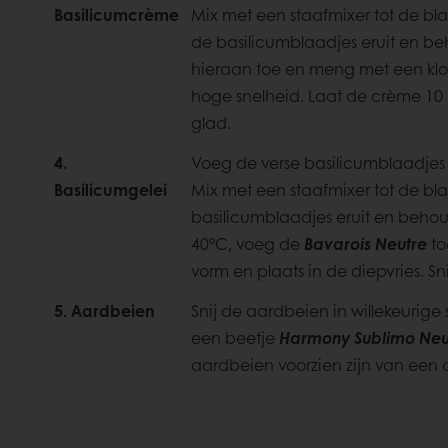
Basilicumcrème
Mix met een staafmixer tot de blaad
de basilicumblaadjes eruit en b
hieraan toe en meng met een kl
hoge snelheid. Laat de crème 10 
glad.
4.
Voeg de verse basilicumblaadjes
Basilicumgelei
Mix met een staafmixer tot de blaa
basilicumblaadjes eruit en behou
40°C, voeg de
Bavarois Neutre
to
vorm en plaats in de diepvries.
Sn
5. Aardbeien
Snij de aardbeien in willekeurig
een beetje
Harmony Sublimo Neu
aardbeien voorzien zijn van een