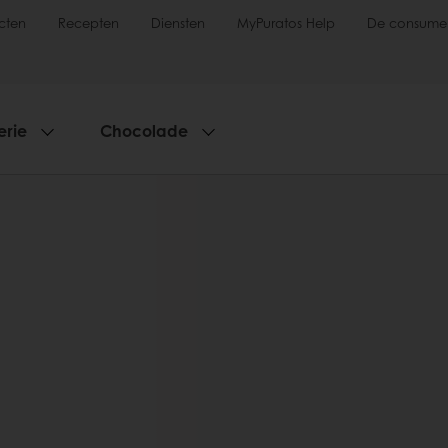
cten
Recepten
Diensten
MyPuratos Help
De consume
erie
Chocolade