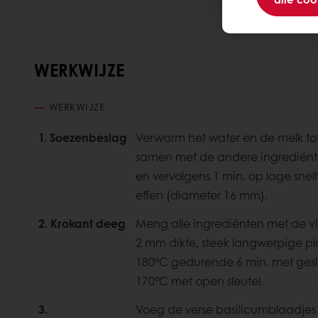
WERKWIJZE
WERKWIJZE
1. Soezenbeslag
Verwarm het water en de melk to
samen met de andere ingrediënt
en vervolgens 1 min. op lage snel
effen (diameter 16 mm).
2. Krokant deeg
Meng alle ingrediënten met de vl
2 mm dikte, steek langwerpige pla
180°C gedurende 6 min. met geslo
170°C met open sleutel.
3.
Voeg de verse basilicumblaadjes