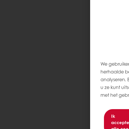
We gebruiken
herhaalde be
analyseren. Be
u ze kunt uit
met het gebru
Ik
accepte
alle coo