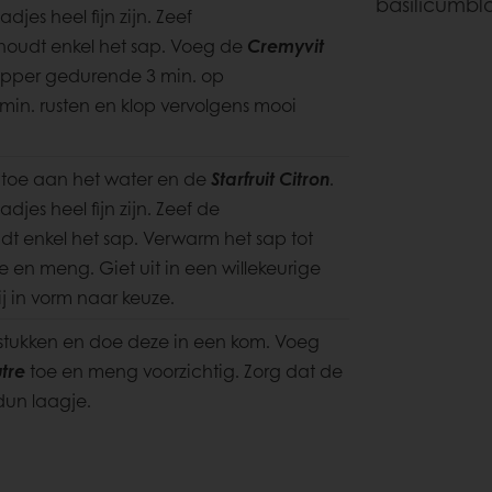
basilicumbl
jes heel fijn zijn. Zeef
ehoudt enkel het sap. Voeg de
Cremyvit
opper gedurende 3 min. op
min. rusten en klop
vervolgens mooi
 toe aan het water en de
Starfruit Citron
.
djes heel fijn zijn. Zeef de
dt enkel het sap. Verwarm het sap tot
e en meng. Giet uit in een willekeurige
ij in vorm naar keuze.
e stukken en doe deze in een kom. Voeg
tre
toe en meng voorzichtig. Zorg dat de
 dun
laagje.