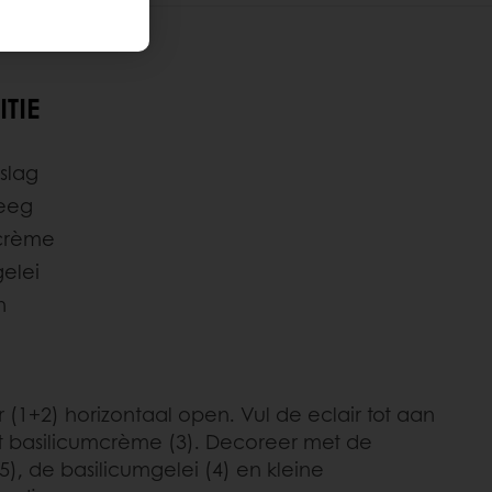
TIE
slag
deeg
mcrème
gelei
n
ir (1+2) horizontaal open. Vul de eclair tot aan
 basilicumcrème (3). Decoreer met de
), de basilicumgelei (4) en kleine