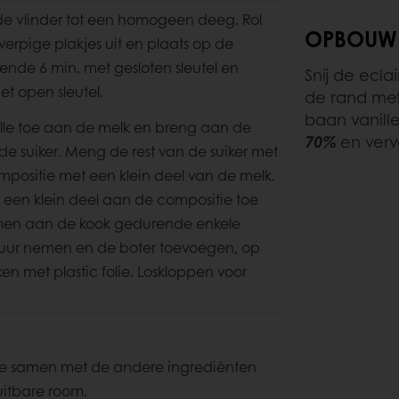
de vlinder tot een homogeen deeg. Rol
OPBOUW
werpige plakjes uit en plaats op de
ende 6 min. met gesloten sleutel en
Snij de ecla
t open sleutel.
de rand met
baan vanill
lle toe aan de melk en breng aan de
70%
en verv
de suiker. Meng de rest van de suiker met
positie met een klein deel van de melk.
een klein deel aan de compositie toe
men aan de kook gedurende enkele
uur nemen en de boter toevoegen, op
en met plastic folie. Loskloppen voor
lle samen met de andere ingrediënten
uitbare room.