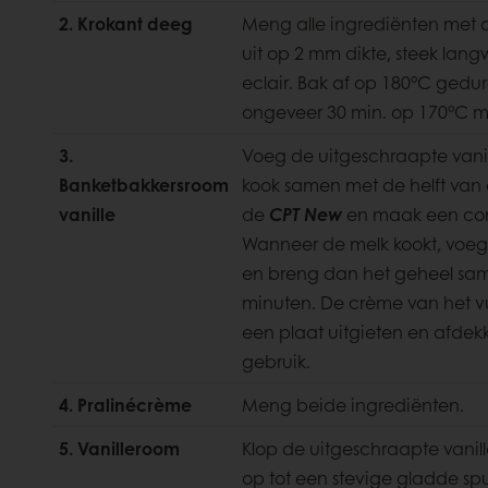
2. Krokant deeg
Meng alle ingrediënten met 
uit op 2 mm dikte, steek lang
eclair. Bak af op 180°C gedur
ongeveer 30 min. op 170°C me
3.
Voeg de uitgeschraapte vani
Banketbakkersroom
kook samen met de helft van 
vanille
de
CPT New
en maak een com
Wanneer de melk kookt, voeg 
en breng dan het geheel sa
minuten. De crème van het v
een plaat uitgieten en afdekk
gebruik.
4. Pralinécrème
Meng beide ingrediënten.
5. Vanilleroom
Klop de uitgeschraapte vani
op tot een stevige gladde sp