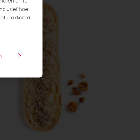
meten en te
nclusief hoe
aat u akkoord
n