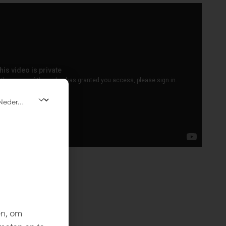
en, om