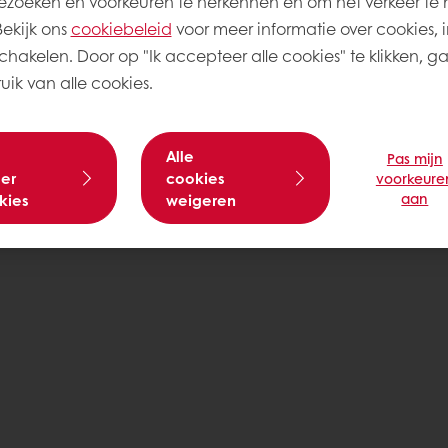
zoeken en voorkeuren te herkennen en om het verkeer te 
kijk ons ​​
cookiebeleid
voor meer informatie over cookies, i
schakelen. Door op "Ik accepteer alle cookies" te klikken, g
ik van alle cookies.
Alle
Pas mijn
er
cookies
voorkeure
aan
kies
weigeren