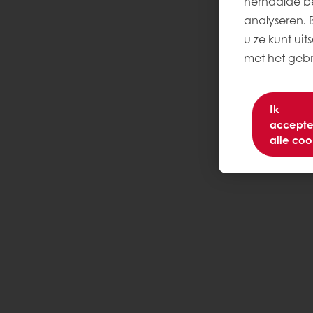
herhaalde be
analyseren. Be
u ze kunt uit
met het gebru
Ik
accepte
alle coo