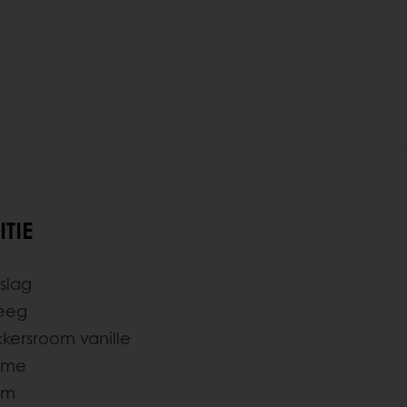
TIE
slag
deeg
kersroom vanille
ème
om