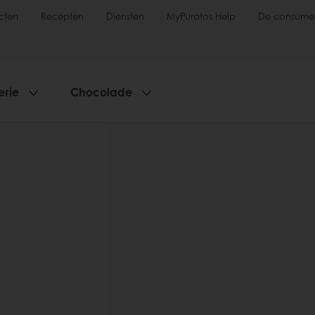
cten
Recepten
Diensten
MyPuratos Help
De consume
erie
Chocolade