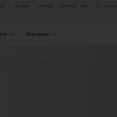
cten
Recepten
Diensten
MyPuratos Help
De consume
erie
Chocolade