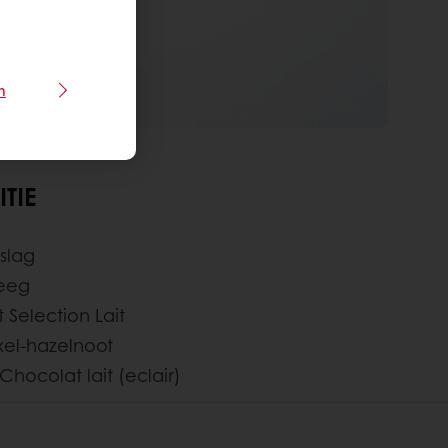
n
TIE
slag
deeg
 Selection Lait
el-hazelnoot
hocolat lait (eclair)