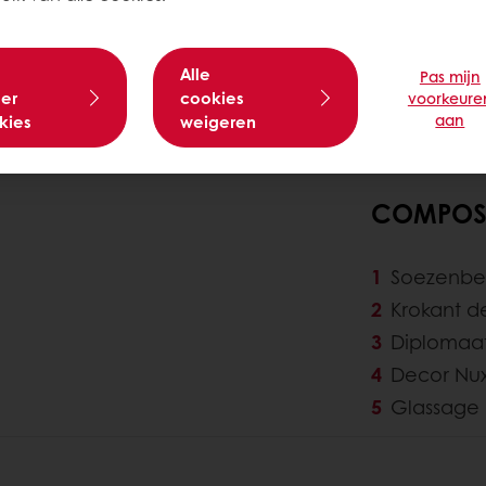
Alle
Pas mijn
er
cookies
voorkeure
aan
kies
weigeren
COMPOSI
Soezenbe
Krokant 
Diplomaat
Decor Nux
Glassage C