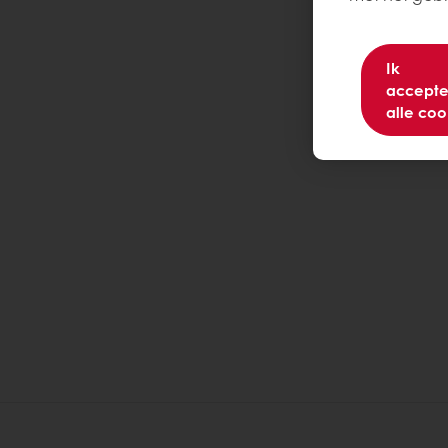
Ik
accepte
alle coo