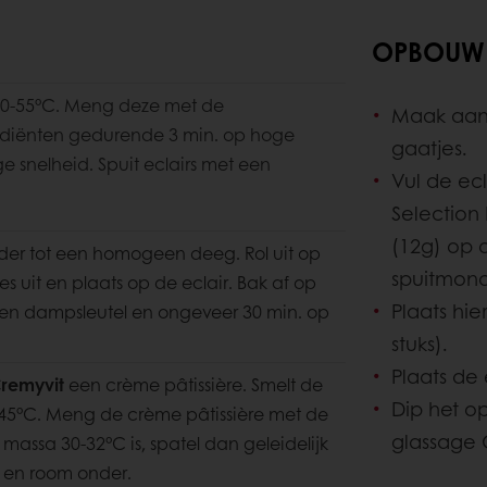
OPBOUW
50-55°C. Meng deze met de
Maak aan 
ediënten gedurende 3 min. op hoge
gaatjes.
e snelheid. Spuit eclairs met een
Vul de ec
Selection 
(12g) op 
der tot een homogeen deeg. Rol uit op
spuitmon
s uit en plaats op de eclair. Bak af op
Plaats hie
en dampsleutel en ongeveer 30 min. op
stuks).
Plaats de 
remyvit
een crème pâtissière. Smelt de
Dip het o
45°C. Meng de crème pâtissière met de
glassage C
ssa 30-32°C is, spatel dan geleidelijk
en room onder.