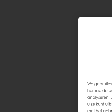
We gebruiken
herhaalde be
analyseren. Be
u ze kunt uit
met het gebru