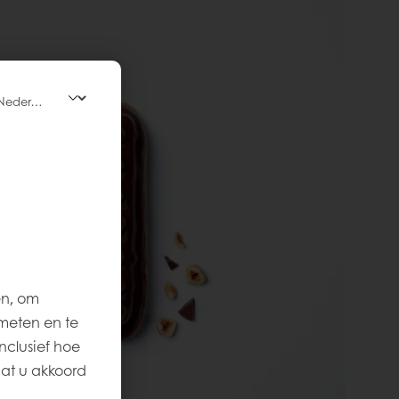
en, om
meten en te
nclusief hoe
aat u akkoord