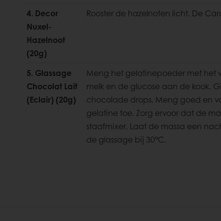
4. Decor
Rooster de hazelnoten licht. De Cara
Nuxel-
Hazelnoot
(20g)
5. Glassage
Meng het gelatinepoeder met het w
Chocolat Lait
melk en de glucose aan de kook. Gi
(Eclair) (20g)
chocolade drops. Meng goed en 
gelatine toe. Zorg ervoor dat de ma
staafmixer. Laat de massa een nacht 
de
glassage bij 30°C.