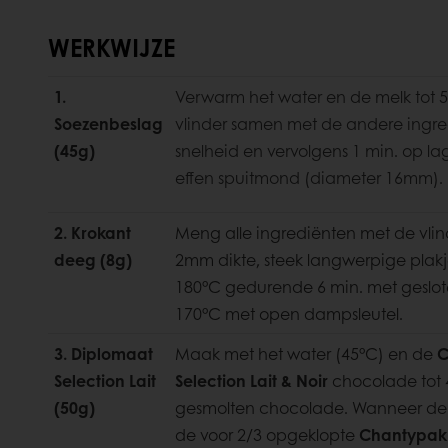
WERKWIJZE
1.
Verwarm het water en de melk tot 
Soezenbeslag
vlinder samen met de andere ingr
(45g)
snelheid en vervolgens 1 min. op lag
effen spuitmond (diameter 16mm).
2. Krokant
Meng alle ingrediënten met de vlin
deeg (8g)
2mm dikte, steek langwerpige plakje
180°C gedurende 6 min. met geslot
170°C met open dampsleutel.
3. Diplomaat
Maak met het water (45°C) en de
C
Selection Lait
Selection Lait & Noir
chocolade tot 
(50g)
gesmolten chocolade. Wanneer de ma
de voor 2/3 opgeklopte
Chantypak