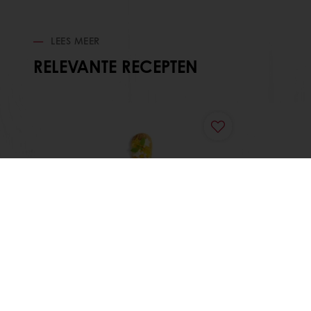
LEES MEER
RELEVANTE RECEPTEN
Video
Eclair Citroen-Vanille
Eclai
Lees meer
Lees m