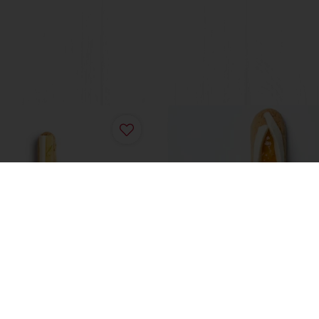
Video
r Appel-Kaneel
Eclair Afrika
eer
Lees meer