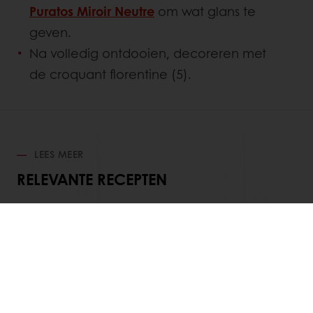
Puratos Miroir Neutre
om wat glans te
geven.
Na volledig ontdooien, decoreren met
de croquant florentine (5).
LEES MEER
RELEVANTE RECEPTEN