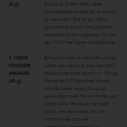
(8 g)
Rol uit
op 2 mm dikte, steek
langwerpige plakjes uit en plaats
op de eclair. Bak af op 180°C
gedurende 6 min. met gesloten
dampsleutel en ongeveer 30 min.
op 170°C met open dampsleutel.
3. CRÈME
Breng de melk en de helft van de
PÂTISSIÈRE
suiker aan de kook, hou een klein
AMANDEL
deel
koude melk apart (+/- 150 g).
(40 g)
Meng de
CPT New
met de rest
van de suiker, voeg de apart
gehouden melk toe en maak een
compositie. Wanneer de melk
kookt, een klein deel van de
warme melk aan de
compositie toevoegen en