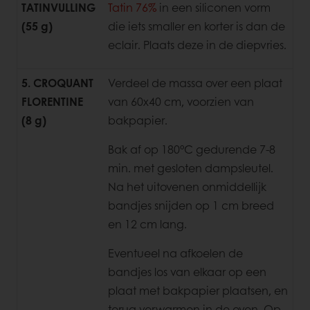
TATINVULLING
Tatin 76%
in een siliconen vorm
(55 g)
die iets smaller en korter is dan de
eclair. Plaats deze in de diepvries.
5. CROQUANT
Verdeel de massa over een plaat
FLORENTINE
van 60x40 cm, voorzien van
(8 g)
bakpapier.
Bak af op 180°C gedurende 7-8
min. met gesloten dampsleutel.
Na het
uitovenen onmiddellijk
bandjes snijden op 1 cm breed
en 12 cm lang.
Eventueel na afkoelen de
bandjes los van elkaar op een
plaat met
bakpapier plaatsen, en
terug verwarmen in de oven. Op