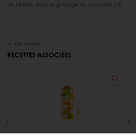
de l’éclair dans le glaçage au chocolat (4).
DÉCOUVREZ
RECETTES ASSOCIÉES