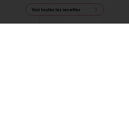
Voir toutes les recettes
Commande en ligne
Paiement en ligne
Livraison gratuite
Recettes inspirantes
Actualités et tendances
Tous nos produits
Recettes
Services
Connaissance des consommateurs
Au sujet de Puratos
Actualité
Contactez-nous