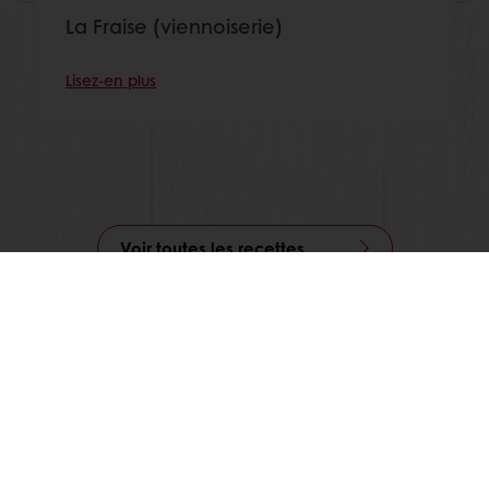
La Fraise (viennoiserie)
Lisez-en plus
Voir toutes les recettes
Commande en ligne
Paiement en ligne
Livraison gratuite
Recettes inspirantes
Actualités et tendances
Tous nos produits