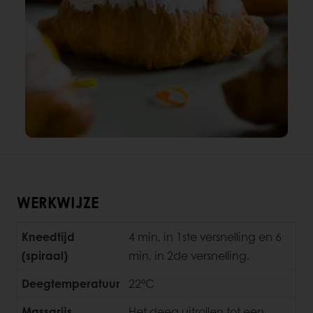
WERKWIJZE
Kneedtijd
4 min. in 1ste versnelling en 6
(spiraal)
min. in 2de versnelling.
Deegtemperatuur
22°C
Massarijs
Het deeg uitrollen tot een