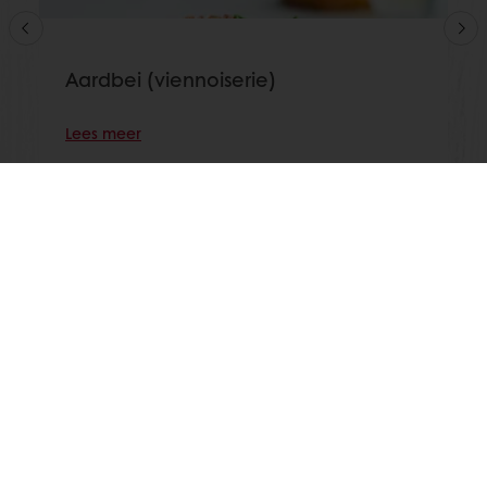
Aardbei (viennoiserie)
Lees meer
Toon alle recepten
24/7 Online ordering
Online betalingen mogelijk
Gratis levering
Exclusieve promoties
Inspirerende recepten
Nieuws en trends