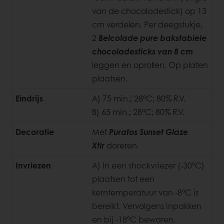
van de chocoladestick) op 13
cm verdelen. Per deegstukje,
2
Belcolade pure bakstabiele
chocoladesticks van 8 cm
leggen en oprollen. Op platen
plaatsen.
Eindrijs
A) 75 min.; 28°C; 80% R.V.
B) 65 min.; 28°C; 80% R.V.
Decoratie
Met
Puratos Sunset Glaze
Xtlr
doreren.
Invriezen
A) In een shockvriezer (-30°C)
plaatsen tot een
kerntemperatuur van -8°C is
bereikt. Vervolgens inpakken
en bij -18°C bewaren.