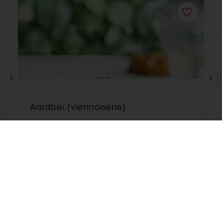
Aardbei (viennoiserie)
Lees meer
Toon alle recepten