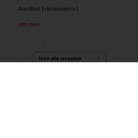
Aardbei (viennoiserie)
Lees meer
Toon alle recepten
24/7 Online ordering
Online betalingen mogelijk
Gratis levering
Exclusieve promoties
Inspirerende recepten
Nieuws en trends
Alle producten
Recepten