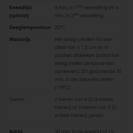
ste
Kneedtijd
4 min. in 1
versnelling en 6
de
(spiraal)
min. in 2
versnelling.
Deegtemperatuur
22°C
Massarijs
Het deeg uitrollen tot een
dikte van ± 1,5 cm en in
plastiek afdekken (zodat het
deeg sneller de koude kan
opnemen). Dit gedurende 30
min. in de diepvries zetten
(-18°C).
Toeren
2 toeren van 4 (2 dubbele
toeren) of 3 toeren van 3 (3
enkele toeren) geven.
Bolrijs
30 min. in de koeling of 15