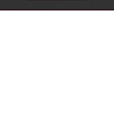
Commande en ligne
Paiement en ligne
Livraison gratuite
Recettes inspirantes
Actualités et tendances
Tous nos produits
Recettes
Services
Connaissance des consommateurs
Au sujet de Puratos
Actualité
Contactez-nous
Choisissez un pays