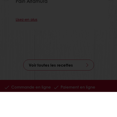
Pain Altamura
Lisez-en plus
Voir toutes les recettes
Commande en ligne
Paiement en ligne
Livraison gratuite
Recettes inspirantes
Actualités et tendances