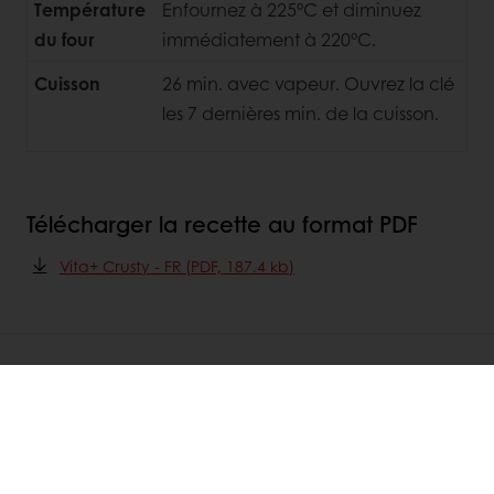
Température
Enfournez à 225°C et diminuez
du four
immédiatement à 220°C.
Cuisson
26 min. avec vapeur. Ouvrez la clé
les 7 dernières min. de la cuisson.
Télécharger la recette au format PDF
Vita+ Crusty - FR (PDF, 187.4 kb)
DÉCOUVREZ
RECETTES ASSOCIÉES