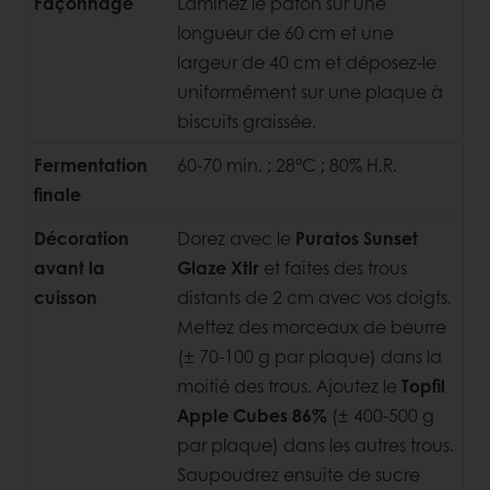
Façonnage
Laminez le pâton sur une
longueur de 60 cm et une
largeur de 40 cm et déposez-le
uniformément sur une plaque à
biscuits graissée.
Fermentation
60-70 min. ; 28°C ; 80% H.R.
finale
Décoration
Dorez avec le
Puratos Sunset
avant la
Glaze Xtlr
et faites des trous
cuisson
distants de 2 cm avec vos doigts.
Mettez des morceaux de beurre
(± 70-100 g par plaque) dans la
moitié des trous. Ajoutez le
Topfil
Apple Cubes 86%
(± 400-500 g
par plaque) dans les autres trous.
Saupoudrez ensuite de sucre