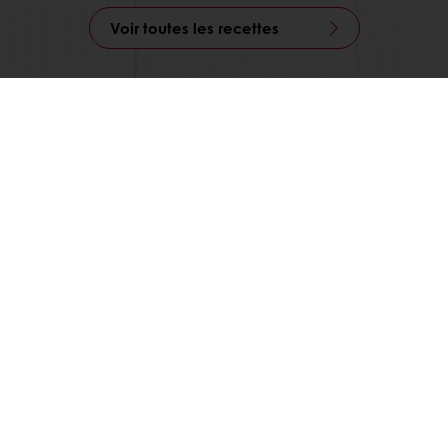
Voir toutes les recettes
Commande en ligne
Paiement en ligne
Livraison gratuite
Recettes inspirantes
Actualités et tendances
Tous nos produits
Recettes
Services
Connaissance des consommateurs
Au sujet de Puratos
Actualité
Contactez-nous