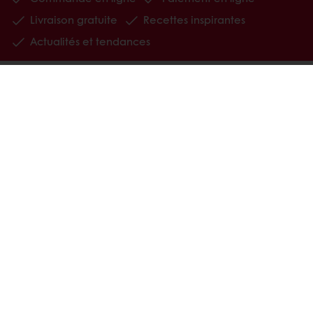
Livraison gratuite
Recettes inspirantes
Actualités et tendances
Tous nos produits
Recettes
Services
Connaissance des consommateurs
Au sujet de Puratos
Actualité
Contactez-nous
Choisissez un pays
Site d'entreprise