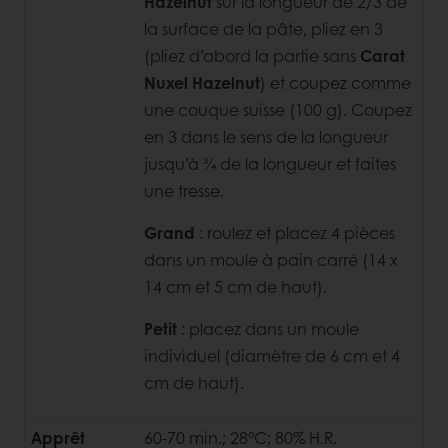
Hazelnut
sur la longueur de 2/3 de
la surface de la pâte, pliez en 3
(pliez d’abord la partie sans
Carat
Nuxel Hazelnut
) et coupez comme
une couque suisse (100 g). Coupez
en 3 dans le sens de la longueur
jusqu’à ¾ de la longueur et faites
une tresse.
Grand
: roulez et placez 4 pièces
dans un moule à pain carré (14 x
14 cm et 5 cm de haut).
Petit
: placez dans un moule
individuel (diamètre de 6 cm et 4
cm de haut).
Apprêt
60-70 min.; 28°C; 80% H.R.