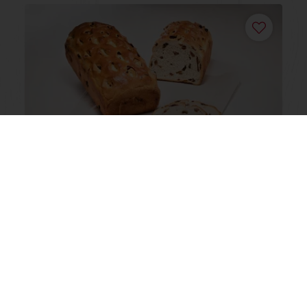
Rozijnenbrood met Easy Luxe 25%
Lees meer
Toon alle recepten