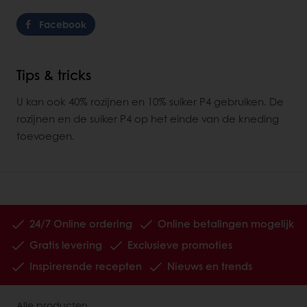
Facebook
Tips & tricks
U kan ook 40% rozijnen en 10% suiker P4 gebruiken. De
rozijnen en de suiker P4 op het einde van de kneding
toevoegen.
24/7 Online ordering
Online betalingen mogelijk
Gratis levering
Exclusieve promoties
Inspirerende recepten
Nieuws en trends
Alle producten