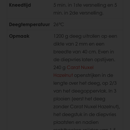
Kneedtijd
5 min. in 1ste versnelling en 5
min. in 2de versnelling.
Deegtemperatuur
26°C
Opmaak
1200 g deeg uitrollen op een
dikte van 2 mm en een
breedte van 40 cm. Even in
de diepvries laten opstijven.
240 g
Carat Nuxel
Hazelnut
openstrijken in de
lengte over het deeg, op 2/3
van het deegoppervlak. In 3
plooien (eerst het deeg
zonder Carat Nuxel Hazelnut),
het deegstuk in de diepvries
plaatsten en nadien
rechthoeken snijden van 1,5