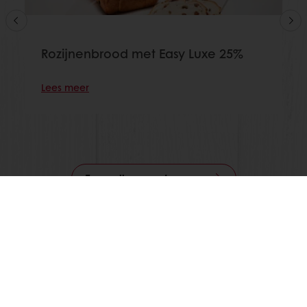
Rozijnenbrood met Easy Luxe 25%
Lees meer
Toon alle recepten
24/7 Online ordering
Online betalingen mogelijk
Gratis levering
Exclusieve promoties
Inspirerende recepten
Nieuws en trends