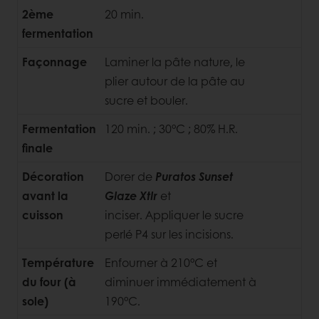
2ème
20 min.
fermentation
Façonnage
Laminer la pâte nature, le
plier autour de la pâte au
sucre et bouler.
Fermentation
120 min. ; 30°C ; 80% H.R.
finale
Décoration
Dorer de
Puratos Sunset
avant la
Glaze Xtlr
et
cuisson
inciser. Appliquer le sucre
perlé P4 sur les incisions.
Température
Enfourner à 210°C et
du four (à
diminuer immédiatement à
sole)
190°C.