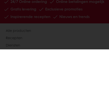
24/7 Online ordering
Online betalingen mogelijk
Gratis levering
Exclusieve promoties
Inspirerende recepten
Nieuws en trends
Alle producten
Recepten
Diensten
De consument
Over Puratos
Nieuws
Contact
Kies een land
Bedrijfswebsite