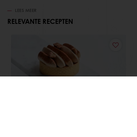
LEES MEER
RELEVANTE RECEPTEN
Tartelette Lait Koffie
Lees meer