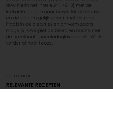
duw hierin het interieur (1+2+3) met de
krokante bodem naar boven tot de mousse
en de bodem gelijk komen met de rand.
Plaats in de diepvries en ontvorm zodra
mogelijk. Overgiet de bevroren buche met
de hazelnoot chocoladeglassage (6). Werk
verder af naar keuze.
LEES MEER
RELEVANTE RECEPTEN