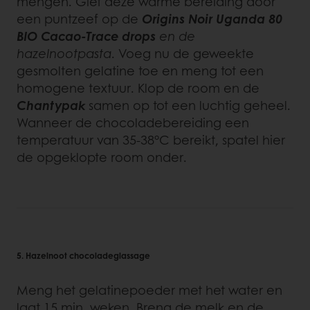
mengen. Giet deze warme bereiding door
een puntzeef op de
Origins Noir Uganda 80
BIO Cacao-Trace drops
en de
hazelnootpasta
. Voeg nu de geweekte
gesmolten gelatine toe en meng tot een
homogene textuur. Klop de room en de
Chantypak
samen op tot een luchtig geheel.
Wanneer de chocoladebereiding een
temperatuur van 35-38°C bereikt, spatel hier
de opgeklopte room onder.
5. Hazelnoot chocoladeglassage
Meng het gelatinepoeder met het water en
laat 15 min. weken. Breng de melk en de