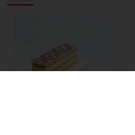
De Millefeuille
Ontdek de verfijnde wereld van millefeuille,
een klassiek Frans dessert met lagen
knapperig bladerdeeg en romige
banketbakkersroom. Lees over de
geschiedenis, ingrediënten en moderne
variaties van dit iconische gebak