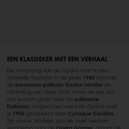
EEN KLASSIEKER MET EEN VERHAAL
De oorsprong van de Opéra taart is een
smakelijk mysterie! In de jaren
1960
claimde
de
beroemde patissier Gaston Lenôtre
de
uitvinding van deze taart, maar de eer zou
ook kunnen gaan naar de
patisserie
Dalloyau
. Volgens hen werd de Opéra taart
in
1955
gecreëerd door
Cyriaque Gavillon
.
Zijn vrouw, Andrée, zou de taart hebben
vernoemd naar de
Opéra Garnier
, omdat de