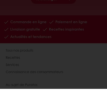
Commande en ligne
Paiement en ligne
Livraison gratuite
Recettes inspirantes
Actualités et tendances
Tous nos produits
Recettes
Services
Connaissance des consommateurs
Au sujet de Puratos
Actualité
Contactez-nous