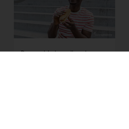
De grootste broodtrends voor
2025: Lokaal,
Darmgezondheid, Desem en
Klassiekers
Ontdek de belangrijkste bakkerijtrends voor
2025 met de inzichten van Taste Tomorrow.
Omarm lokale ingrediënten, zorg voor de
darmgezondheid, surf op de desemgolf en
verwen consumenten met hun favoriete
klassiekers.
Lees meer