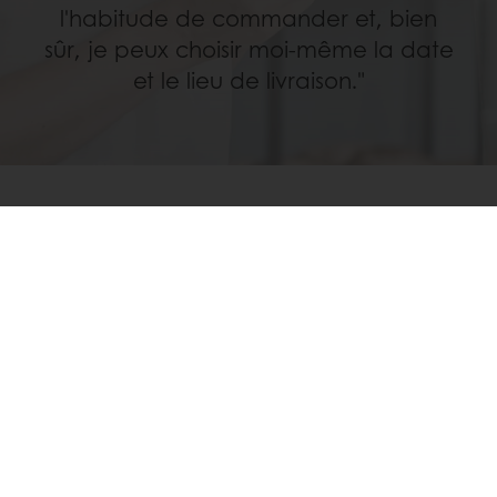
l'habitude de commander et, bien
sûr, je peux choisir moi-même la date
et le lieu de livraison."
ENVIE D’EN SAVOIR ENCORE PLUS ?
Découvrez notre catalogue de produits
Découvrez nos essentiels pour la
pâtisserie