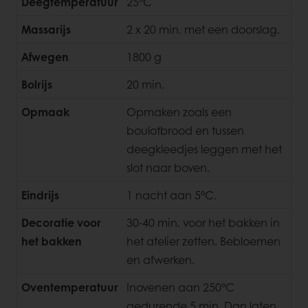
Deegtemperatuur
25°C
Massarijs
2 x 20 min. met een doorslag.
Afwegen
1800 g
Bolrijs
20 min.
Opmaak
Opmaken zoals een
boulotbrood en tussen
deegkleedjes leggen met het
slot naar boven.
Eindrijs
1 nacht aan 5°C.
Decoratie voor
30-40 min. voor het bakken in
het bakken
het atelier zetten. Bebloemen
en afwerken.
Oventemperatuur
Inovenen aan 250°C
gedurende 5 min. Dan laten