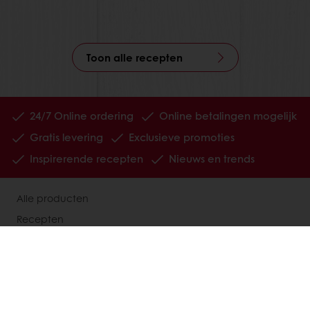
Toon alle recepten
24/7 Online ordering
Online betalingen mogelijk
Gratis levering
Exclusieve promoties
Inspirerende recepten
Nieuws en trends
Alle producten
Recepten
Diensten
De consument
Over Puratos