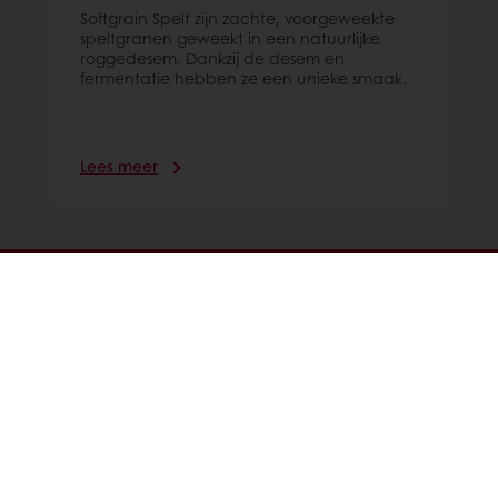
Softgrain Spelt zijn zachte, voorgeweekte
speltgranen geweekt in een natuurlijke
roggedesem. Dankzij de desem en
fermentatie hebben ze een unieke smaak.
Lees meer
24/7 Online ordering
Online betalingen mogelijk
Gratis levering
Exclusieve promoties
Inspirerende recepten
Nieuws en trends
Alle producten
Recepten
Diensten