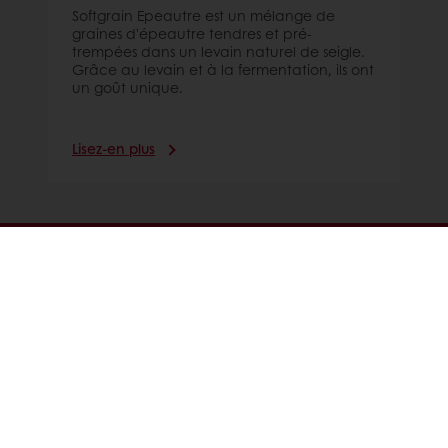
Softgrain Epeautre est un mélange de
graines d'épeautre tendres et pré-
trempées dans un levain naturel de seigle.
Grâce au levain et à la fermentation, ils ont
un goût unique.
Lisez-en plus
Commande en ligne
Paiement en ligne
Livraison gratuite
Recettes inspirantes
Actualités et tendances
Tous nos produits
Recettes
Services