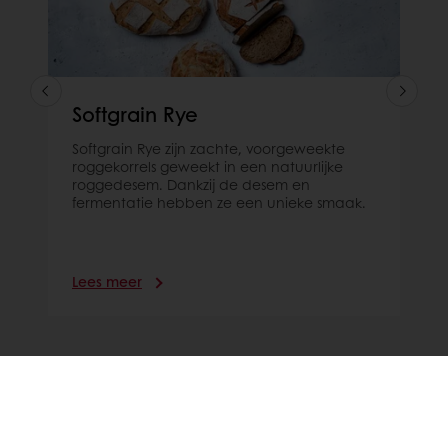
Softgrain Rye
Softgrain Rye zijn zachte, voorgeweekte
roggekorrels geweekt in een natuurlijke
roggedesem. Dankzij de desem en
fermentatie hebben ze een unieke smaak.
Lees meer
Al onze producten