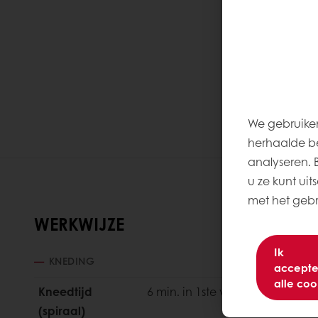
We gebruiken
herhaalde be
analyseren. Be
u ze kunt uit
met het gebru
WERKWIJZE
Ik
KNEDING
accepte
alle coo
Kneedtijd
6 min. in 1ste versnelling en 4 mi
(spiraal)