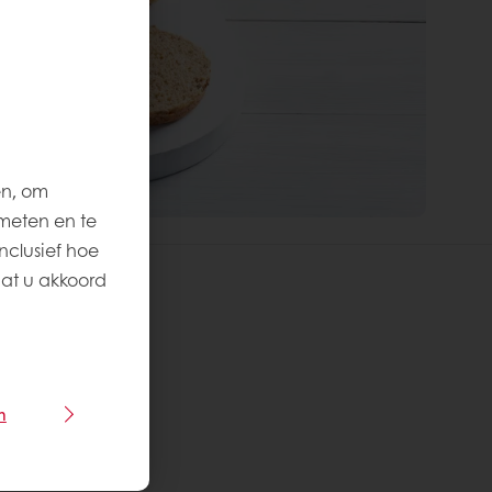
en, om
meten en te
nclusief hoe
aat u akkoord
n