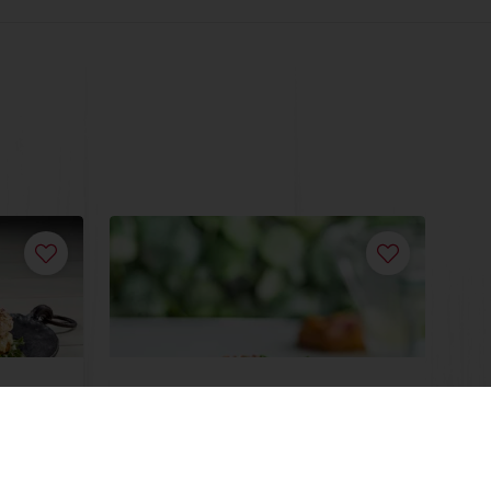
Aardbei (viennoiserie)
Lees meer