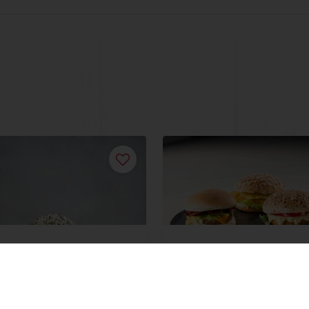
t Black and White
Hamburgerbroodjes
eer
Lees meer