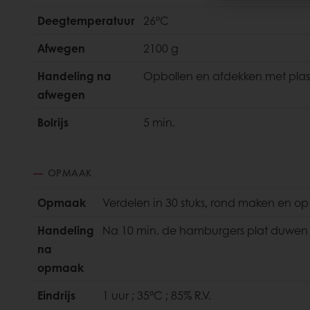
Deegtemperatuur
26°C
Afwegen
2100 g
Handeling na
Opbollen en afdekken met plas
afwegen
Bolrijs
5 min.
OPMAAK
Opmaak
Verdelen in 30 stuks, rond maken en op
Handeling
Na 10 min. de hamburgers plat duwen 
na
opmaak
Eindrijs
1 uur ; 35°C ; 85% R.V.