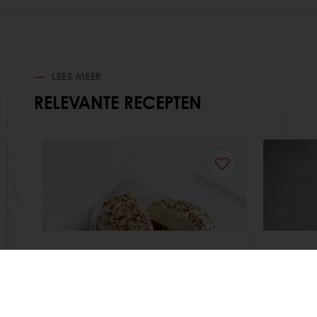
LEES MEER
RELEVANTE RECEPTEN
Bagnat tricolore
Bagna
Lees meer
Lees m