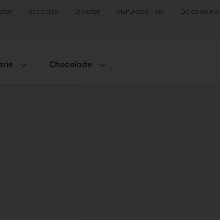
cten
Recepten
Diensten
MyPuratos Help
De consume
erie
Chocolade