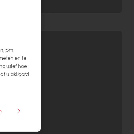
en, om
meten en te
nclusief hoe
aat u akkoord
n