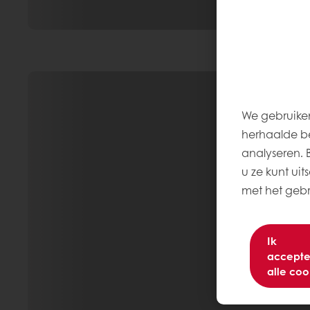
We gebruiken
herhaalde be
analyseren. Be
u ze kunt uit
met het gebru
Ik
accepte
alle coo