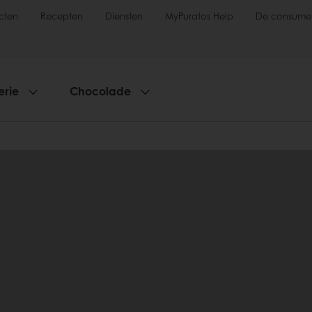
cten
Recepten
Diensten
MyPuratos Help
De consume
erie
Chocolade