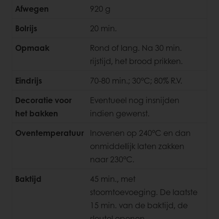
Afwegen
920 g
Bolrijs
20 min.
Opmaak
Rond of lang. Na 30 min.
rijstijd, het brood prikken.
Eindrijs
70-80 min.; 30°C; 80% R.V.
Decoratie voor
Eventueel nog insnijden
het bakken
indien gewenst.
Oventemperatuur
Inovenen op 240°C en dan
onmiddellijk laten zakken
naar 230°C.
Baktijd
45 min., met
stoomtoevoeging. De laatste
15 min. van de baktijd, de
sleutel openen.