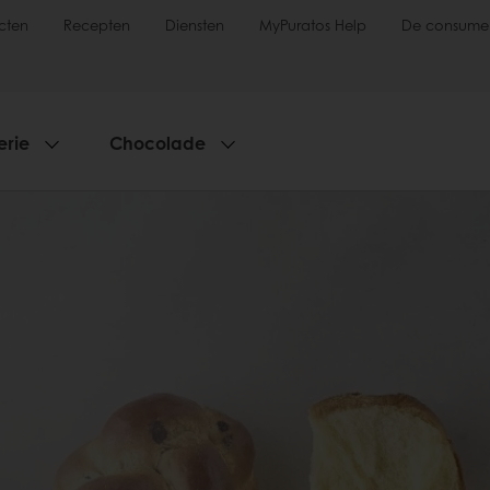
cten
Recepten
Diensten
MyPuratos Help
De consume
erie
Chocolade