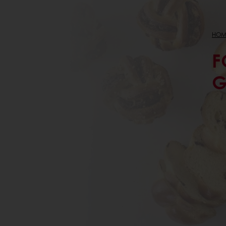
HOM
F
G