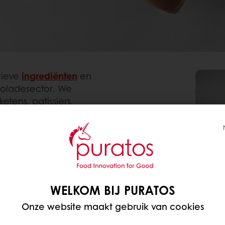
tieve
ingrediënten
en
ocoladesector. We
tens, patissiers,
s en
.
RATOS
ssingen die specifiek
WELKOM BIJ PURATOS
Onze website maakt gebruik van cookies