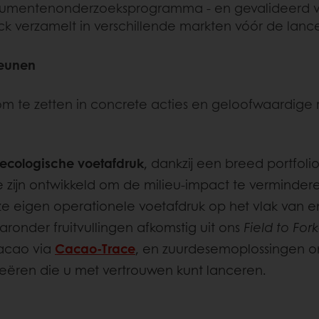
onsumentenonderzoeksprogramma - en gevalideerd 
verzamelt in verschillende markten vóór de lance
teunen
m te zetten in concrete acties en geloofwaardige
 ecologische voetafdruk
, dankzij een breed portfol
ie zijn ontwikkeld om de milieu‑impact te verminder
 onze eigen operationele voetafdruk op het vlak van 
aronder fruitvullingen afkomstig uit ons
Field to Fork
acao via
Cacao‑Trace
, en zuurdesemoplossingen o
reëren die u met vertrouwen kunt lanceren.