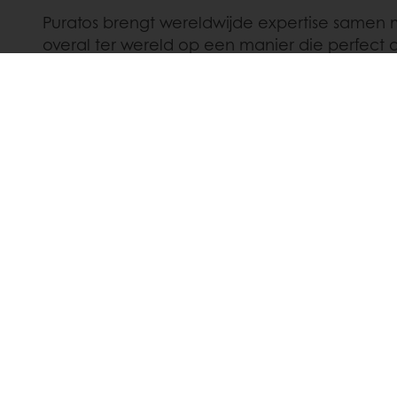
Puratos brengt wereldwijde expertise samen 
overal ter wereld op een manier die perfect a
Wilt u meer informatie over Puratos?
Neem contact met ons op
en ontdek welke opl
24/7 Online ordering
Online betalinge
Alle producten
Over Purato
Recepten
Nieuws
Diensten
Contact
De consument