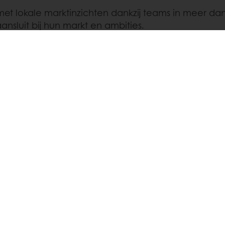
met lokale marktinzichten dankzij teams in meer da
ansluit bij hun markt en ambities.
ossingen het best aansluiten bij uw bedrijf en mark
n mogelijk
Gratis levering
Exclusieve promoties
s