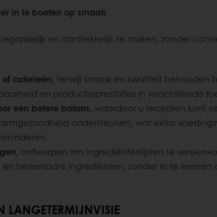
er in te boeten op smaak
gankelijk en aantrekkelijk te maken, zonder conces
 of calorieën
, terwijl smaak en kwaliteit behouden b
dbaarheid en productieprestaties in verschillende 
voor een betere balans
, waardoor u recepten kunt ver
 darmgezondheid ondersteunen, wat extra voeding
erminderen.
ngen
, ontworpen om ingrediëntenlijsten te vereen
n herkenbare ingrediënten, zonder in te leveren op 
N LANGETERMIJNVISIE