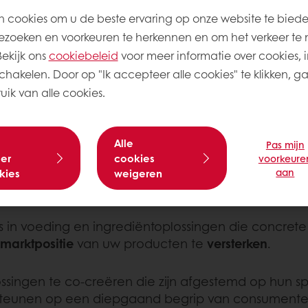
 cookies om u de beste ervaring op onze website te bied
zoeken en voorkeuren te herkennen en om het verkeer te 
kijk ons ​​
cookiebeleid
voor meer informatie over cookies, i
schakelen. Door op "Ik accepteer alle cookies" te klikken, g
ik van alle cookies.
Alle
Pas mijn
W DUURZAAMHEID VERSTERKEN EN INSPE
er
cookies
voorkeure
aan
kies
weigeren
es in voeding en ingrediëntoplossingen die concret
marktpositie
van uw producten te
versterken
.
ingen te co-creëren die zijn afgestemd op hun sp
steunen op een diepgaand begrip van consumente