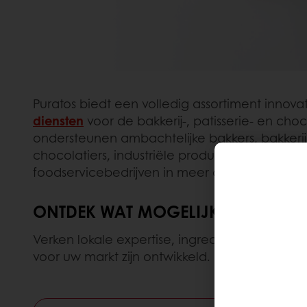
Puratos biedt een volledig assortiment innova
diensten
voor de bakkerij-, patisserie- en ch
ondersteunen ambachtelijke bakkers, bakkerijke
chocolatiers, industriële producenten, retailer
foodservicebedrijven in meer dan 100 landen
ONTDEK WAT MOGELIJK IS MET PU
Verken lokale expertise, ingrediënten en oplo
voor uw markt zijn ontwikkeld.