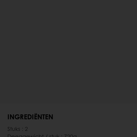
INGREDIËNTEN
Stuks : 2
Deeggewicht / stuk : 720g