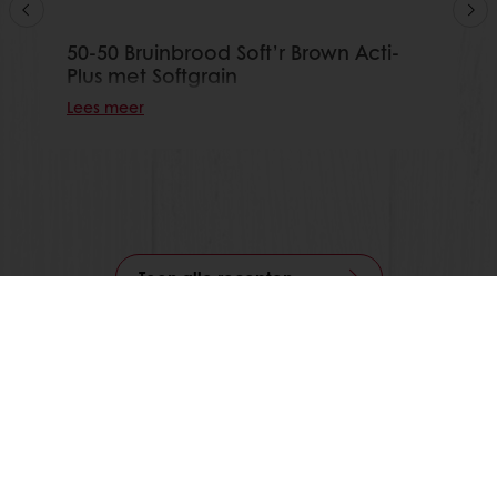
50-50 Bruinbrood Soft’r Brown Acti-
Plus met Softgrain
Lees meer
Toon alle recepten
24/7 Online ordering
Online betalingen mogelijk
Gratis levering
Exclusieve promoties
Inspirerende recepten
Nieuws en trends