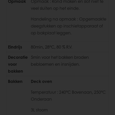
Opmaak
Opmaak :
Rond maken en slot niet te
veel sluiten op het einde.
Handeling na opmaak :
Opgemaakte
deegstukken op inschietapparaat of
op bakplaat leggen.
Eindrijs
80min, 28°C, 80 % R.V.
Decoratie
5min voor het bakken broden
voor
bebloemen en insnijden.
bakken
Bakken
Deck oven
Temperatuur : 240°C Bovenaan, 250°C
Onderaan
3L stoom