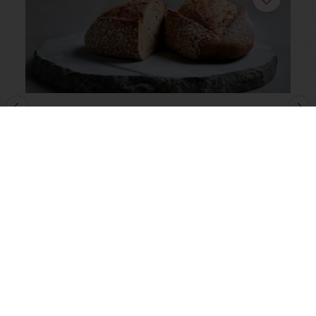
50-50 Bruinbrood Soft’r Brown Acti-
Plus met Softgrain
Lees meer
Toon alle recepten