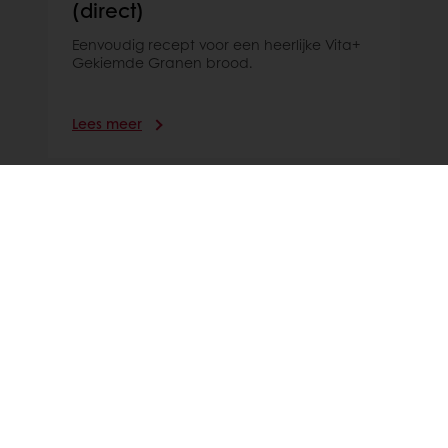
(direct)
Eenvoudig recept voor een heerlijke Vita+
Gekiemde Granen brood.
Lees meer
24/7 Online ordering
Online betalingen mogelijk
Gratis levering
Exclusieve promoties
Inspirerende recepten
Nieuws en trends
Alle producten
Recepten
Diensten
De consument