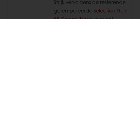
Strijk vervolgens de resterende
getempereerde
Selection Noir
55 Cacao-Trace
over het
oppervlak.
Decoreer een marbré effect
met de getempereerde
Selection Amber 30 Cacao-
Trace
.
Laat kristalliseren op
kamertemperatuur gedurende
1 uur.
Plaats in de koeling van 16°C
met een maximum vochtigheid
van 60%.
Ontvorm indien mogelijk.