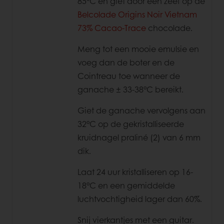
85°C en giet door een zeef op de
Belcolade Origins Noir Vietnam
73% Cacao-Trace
chocolade.
Meng tot een mooie emulsie en
voeg dan de boter en de
Cointreau toe wanneer de
ganache ± 33-38°C bereikt.
Giet de ganache vervolgens aan
32°C op de gekristalliseerde
kruidnagel praliné (2) van 6 mm
dik.
Laat 24 uur kristalliseren op 16-
18°C en een gemiddelde
luchtvochtigheid lager dan 60%.
Snij vierkantjes met een guitar.