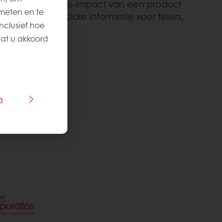
nt meet de milieu-impact van een product
meten en te
yse levert cruciale informatie voor telers,
nclusief hoe
aat u akkoord
n