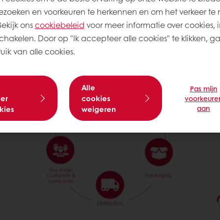
r een groenere toekomst. Een Life-Cycle Assessme
zoeken en voorkeuren te herkennen en om het verkeer te 
t einde van de levensduur. Deze gedetailleerde anal
kijk ons ​​
cookiebeleid
voor meer informatie over cookies, i
lieubewuste beslissingen.
schakelen. Door op "Ik accepteer alle cookies" te klikken, g
ik van alle cookies.
Alle
Pas mijn
er
cookies
voorkeure
aan
kies
weigeren