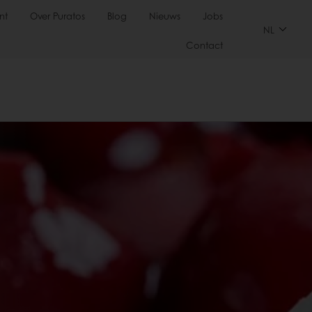
nt
Over Puratos
Blog
Nieuws
Jobs
NL
Contact