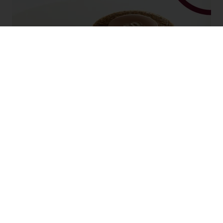
60Days Citrus Freshness Pie
Door Stéphane Leroux
ONTDEK
n mogelijk
Gratis levering
Exclusieve promoties
s