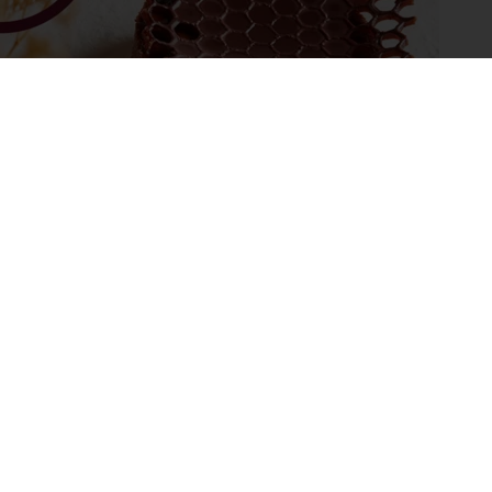
Honeycomb Heart
Door Jonathan Mougel
ONTDEK
Inspirerende recepten
Nieuws en trends
Kies een land