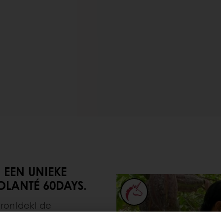
 EEN UNIEKE
LANTÉ 60DAYS.
rontdekt de
k vast te leggen.