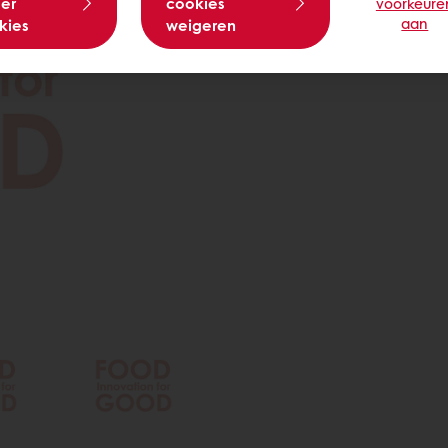
er
cookies
voorkeure
vast en levert verfijnde,
aan
kies
weigeren