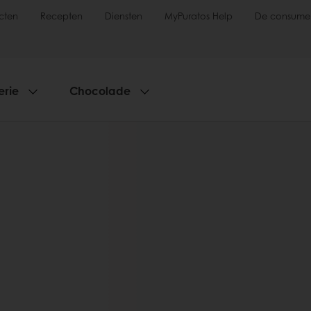
cten
Recepten
Diensten
MyPuratos Help
De consume
erie
Chocolade