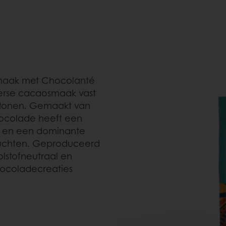
maak met Chocolanté
verse cacaosmaak vast
e tonen. Gemaakt van
ocolade heeft een
n en een dominante
 vruchten. Geproduceerd
olstofneutraal en
hocoladecreaties