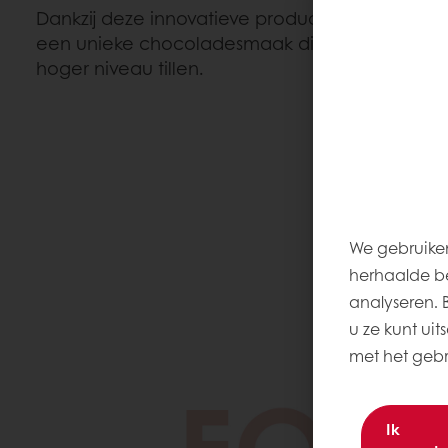
Dankzij deze innovatieve productiemethode b
een unieke chocoladesmaak die je chocolade
hoger niveau tillen.
We gebruiken
herhaalde be
analyseren. Be
u ze kunt uit
met het gebru
Ik