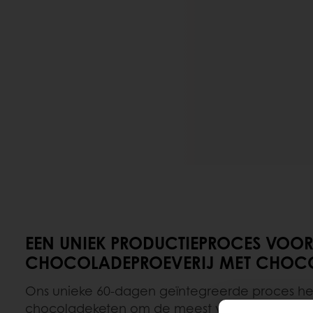
EEN UNIEK PRODUCTIEPROCES VOOR
CHOCOLADEPROEVERIJ MET CHOCO
Ons unieke 60-dagen geïntegreerde proces he
chocoladeketen om de meest verse cacaosmaa