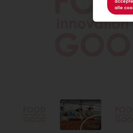
accepte
alle coo