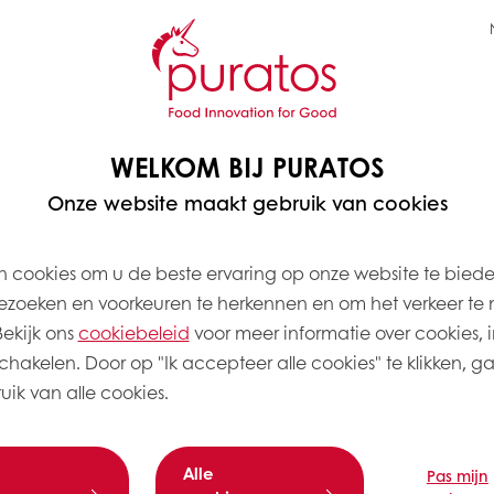
iedt Chocolanté 60Days
creaties naar een
WELKOM BIJ PURATOS
Onze website maakt gebruik van cookies
 cookies om u de beste ervaring op onze website te bied
zoeken en voorkeuren te herkennen en om het verkeer te 
kijk ons ​​
cookiebeleid
voor meer informatie over cookies, i
EEN UNIEK 60-DA
schakelen. Door op "Ik accepteer alle cookies" te klikken, g
Terwijl conventionele c
ik van alle cookies.
markeert Chocolanté 60
stroomlijnen tot slecht
in Vietnam—van boon t
Alle
Pas mijn