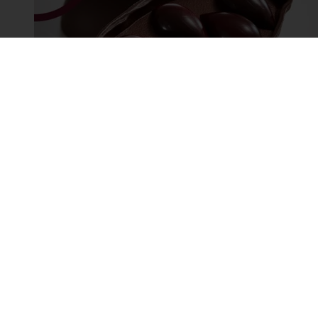
Rooibos Rode Vruchten Bonbon
Door Jonathan Mougel
ONTDEK
24/7 Online ordering
Online betalinge
Alle producten
Over Purato