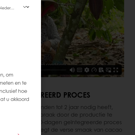
en, om
meten en te
nclusief hoe
GEN GEÏNTEGREERD PROCES
aat u akkoord
hocolade 6 maanden tot 2 jaar nodig heeft,
Days een doorbraak door de productie te
s 60 dagen. Ons 60-dagen geïntegreerde proces
ot chocolade—legt de verse smaak van cacao