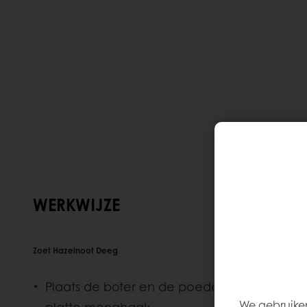
WERKWIJZE
Zoet Hazelnoot Deeg
Plaats de boter en de poedersuiker in de 
We gebruiken
platte menghaak.