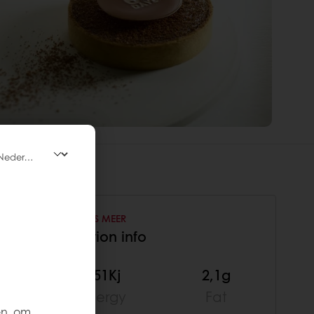
LEES MEER
Nutrition info
cal
251Kj
2,1g
gy
Energy
Fat
en, om