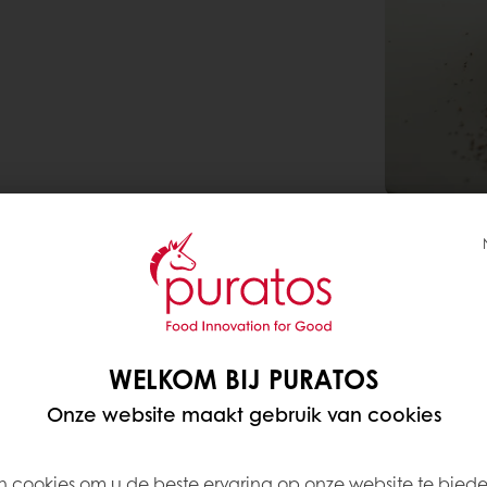
WELKOM BIJ PURATOS
Onze website maakt gebruik van cookies
1050K
kom van een standmixer met een
Ener
 cookies om u de beste ervaring op onze website te bied