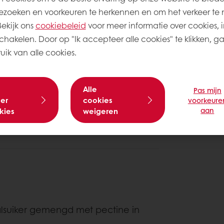
zoeken en voorkeuren te herkennen en om het verkeer te 
0,3
s.
kijk ons ​​
cookiebeleid
voor meer informatie over cookies, i
Satur
temperatuur voor een betere
schakelen. Door op "Ik accepteer alle cookies" te klikken, g
ik van alle cookies.
*
alisFrance geraspte hazelnoten
n.
Alle
Pas mijn
er
cookies
voorkeure
ek af met huishoudfolie.
aan
kies
weigeren
oor gebruik.
talsuiker gemengd met pectine in