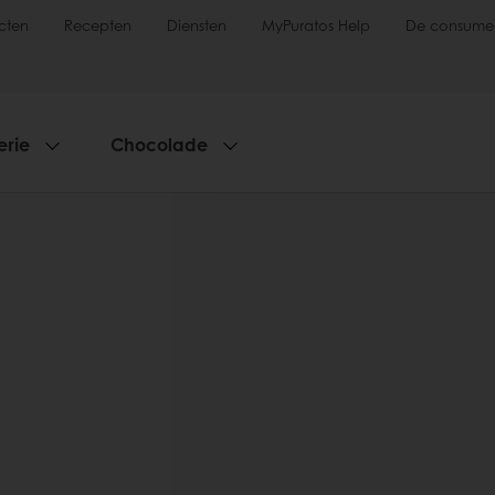
cten
Recepten
Diensten
MyPuratos Help
De consume
erie
Chocolade