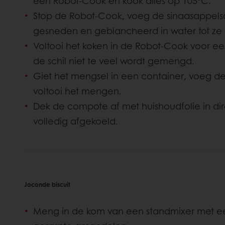
een Robot-Cook en kook alles op 105°C.
Stop de Robot-Cook, voeg de sinaasappelschi
gesneden en geblancheerd in water tot ze p
Voltooi het koken in de Robot-Cook voor ee
de schil niet te veel wordt gemengd.
Giet het mengsel in een container, voeg d
voltooi het mengen.
Dek de compote af met huishoudfolie in dir
volledig afgekoeld.
Joconde biscuit
Meng in de kom van een standmixer met ee